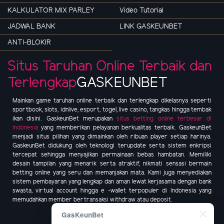
KALKULATOR MIX PARLEY
Video Tutorial
JADWAL BANK
LINK GASKEUNBET
ANTI-BLOKIR
Situs Taruhan Online Terbaik dan
Terlengkap
GASKEUNBET
Mainkan game taruhan online terbaik dan terlengkap dikelasnya seperti
sportbook, slots, idnlive, esport, togel, live casino, tangkas hingga tembak
ikan disini. GaskeunBet merupakan
situs betting online terbesar di
Indonesia
yang memberikan pelayanan berkualitas terbaik. GaskeunBet
menjadi situs pilihan yang dimainkan oleh ribuan player setiap harinya.
GaskeunBet didukung oleh teknologi terupdate serta sistem enkripsi
tercepat sehingga menyajikan permainaan bebas hambatan. Memiliki
desain tampilan yang menarik serta atraktif, nikmati sensasi bermain
betting online yang seru dan memanjakan mata. Kami juga menyediakan
sistem pembayaran yang lengkap dan aman lewat kerjasama dengan bank
swasta, virtual account hingga e -wallet terpopuler di Indonesia yang
memudahkan member bertransaksi withdraw atau deposit.
GasKeunBet